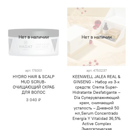
Нет в наличии
Нет в наличии
арт.
178301
арт.
4750237
HYDRO HAIR & SCALP
KEENWELL JALEA REAL &
MUD SCRUB-
GINSENG - Набор из 3-х
ОЧИЩАЮЩИЙ СКРАБ
средств: Crema Super-
ДЛЯ ВОЛОС
Hidratante Desfatigante –
Día Суперувлажняющий
3 040 ₽
крем, снимающий
усталость – Дневной 50
мл,Sеrum Concentrado
Energía Y Vitalidad 36,5%
Active Complex
Энергетическая