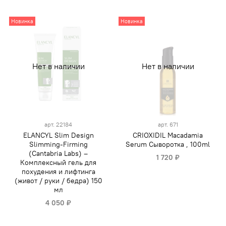
Новинка
Новинка
Нет в наличии
Нет в наличии
арт.
22184
арт.
671
ELANCYL Slim Design
CRIOXIDIL Macadamia
Slimming-Firming
Serum Сыворотка , 100ml
(Cantabria Labs) –
1 720 ₽
Комплексный гель для
похудения и лифтинга
(живот / руки / бедра) 150
мл
4 050 ₽