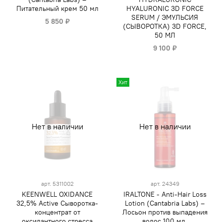
Питательный крем 50 мл
HYALURONIC 3D FORCE
SERUM / ЭМУЛЬСИЯ
5 850 ₽
(СЫВОРОТКА) 3D FORCE,
50 МЛ
9 100 ₽
Хит
Нет в наличии
Нет в наличии
арт.
5311002
арт.
24349
KEENWELL OXIDANCE
IRALTONE - Anti-Hair Loss
32,5% Active Сыворотка-
Lotion (Cantabria Labs) –
концентрат от
Лосьон против выпадения
оксидантного стресса
волос 100 мл.