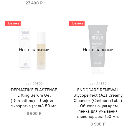
27 400 ₽
Новинка
Новинка
Нет в наличии
Нет в наличии
арт.
90302
арт.
24682
DERMATIME ELASTENSE
ENDOCARE RENEWAL
Lifting Serum Gel
Glycoperfect (AZ) Creamy
(Dermatime) – Лифтинг-
Cleanser (Cantabria Labs)
сыворотка (гель) 50 мл.
– Обновляющая крем-
пенка для умывания
6 600 ₽
гликоперфект 150 мл.
3 900 ₽