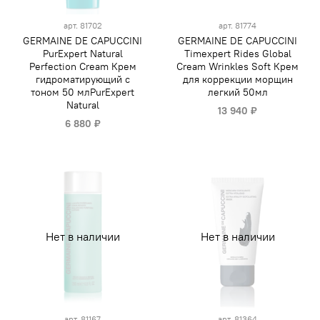
арт.
81702
арт.
81774
GERMAINE DE CAPUCCINI
GERMAINE DE CAPUCCINI
PurExpert Natural
Timexpert Rides Global
Perfection Cream Крем
Cream Wrinkles Soft Крем
гидроматирующий с
для коррекции морщин
тоном 50 млPurExpert
легкий 50мл
Natural
13 940 ₽
6 880 ₽
Нет в наличии
Нет в наличии
арт.
81167
арт.
81364