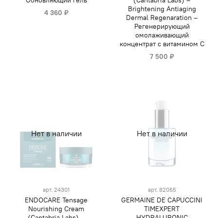
Обновляющий гель
(Cantabria Labs) –
Brightening Antiaging
4 360 ₽
Dermal Regenaration –
Регенерирующий
омолаживающий
концентрат с витамином С
7 500 ₽
Нет в наличии
Нет в наличии
арт.
24301
арт.
82065
ENDOCARE Tensage
GERMAINE DE CAPUCCINI
Nourishing Cream
TIMEXPERT
(Cantabria Labs) –
HYDRALURONIC