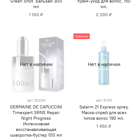
Green Shot. Бальзам 300
Крем-уход для волос, 150
мл
мл.
1 100 ₽
2 200 ₽
Новинка
Нет в наличии
Нет в наличии
арт.
82204
арт.
5733
GERMAINE DE CAPUCCINI
Salerm 21 Express sprey,
Timexpert SRNS Repair
Маска-спрей для всех
Night Progress
типов волос 190 мл.
Интенсивная
1 450 ₽
восстанавливающая
сыворотка-бустер 100 мл