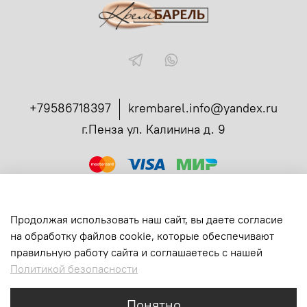
+79586718397
krembarel.info@yandex.ru
г.Пенза ул. Калинина д. 9
ссылка
Администрирование заказов в телеграмме
Вся продукция сертифицирована
Продолжая использовать наш сайт, вы даете согласие
Все права защищены
на обработку файлов cookie, которые обеспечивают
ИП Богданова Екатерина Ивановна
правильную работу сайта и соглашаетесь с нашей
ИНН: 583710231147
Политикой безопасности
ОГРНИП: 315583700003390
Понятно