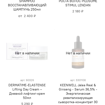
SHAMPOO
РОСТА ВОЛОС PILOSOME
ВОССТАНАВЛИВАЮЩИЙ
STIMUL LENDAN
ШАМПУНЬ 250мл
2 180 ₽
от
2 400 ₽
Нет в наличии
Нет в наличии
арт.
90326
арт.
3301108
DERMATIME-ELASTENSE
KEENWELL Jalea Real &
Lifting Day Cream –
Ginseng - Serum 36,5% -
Дневной лифтинг-крем
Энергетическая
50мл
ревитализирующая
сыворотка-концентрат 30
5 290 ₽