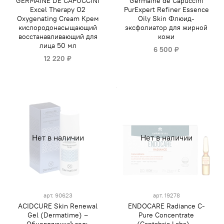
GERMAINE DE CAPUCCINI
Germaine de Capuccini
Excel Therapy O2
PurExpert Refiner Essence
Oxygenating Cream Крем
Oily Skin Флюид-
кислородонасыщающий
эксфолиатор для жирной
восстанавливающий для
кожи
лица 50 мл
6 500 ₽
12 220 ₽
Нет в наличии
Нет в наличии
арт.
90623
арт.
19278
ACIDCURE Skin Renewal
ENDOCARE Radiance C-
Gel (Dermatime) –
Pure Concentrate