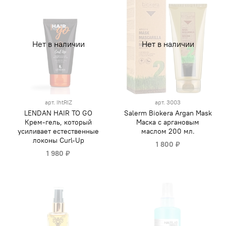
Нет в наличии
Нет в наличии
арт.
IhtRIZ
арт.
3003
LENDAN HAIR TO GO
Salerm Biokera Argan Mask
Крем-гель, который
Маска с аргановым
усиливает естественные
маслом 200 мл.
локоны Curl-Up
1 800 ₽
1 980 ₽