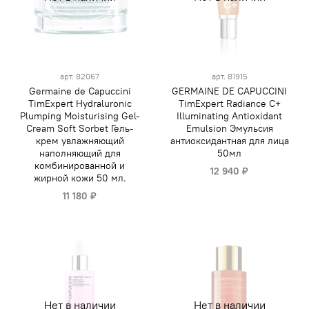
арт.
82067
арт.
81915
Germaine de Capuccini
GERMAINE DE CAPUCCINI
TimExpert Hydraluronic
TimExpert Radiance C+
Plumping Moisturising Gel-
Illuminating Antioxidant
Cream Soft Sorbet Гель-
Emulsion Эмульсия
крем увлажняющий
антиоксидантная для лица
наполняющий для
50мл
комбинированной и
12 940 ₽
жирной кожи 50 мл.
11 180 ₽
Нет в наличии
Нет в наличии