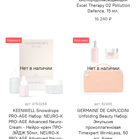
Excel Therapy O2 Pollution
Defence, 15 мл.
16 240 ₽
Новинка
Новинка
Нет в наличии
Нет в наличии
арт.
4750268
арт.
82465
KEENWELL Snowdrops
GERMAINE DE CAPUCCINI
PRO-AGE Набор: NEURO-K
Unfolding Beauty Набор:
PRO-AGE Advanced Neuro-
Эмульсия
Cream - Нейро-крем ПРО-
проколлагеновая
ЭЙДЖ 50мл, NEURO-K
Timexpert WrinkLess, 50
PRO-AGE Advanced Neuro-
мл, Крем