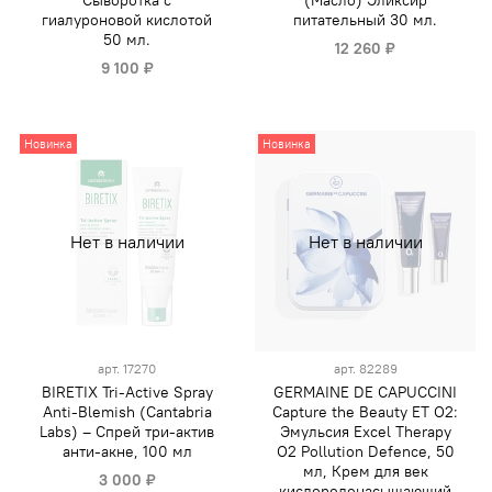
Сыворотка с
(Масло) Эликсир
гиалуроновой кислотой
питательный 30 мл.
50 мл.
12 260 ₽
9 100 ₽
Новинка
Новинка
Нет в наличии
Нет в наличии
арт.
17270
арт.
82289
BIRETIX Tri-Active Spray
GERMAINE DE CAPUCCINI
Anti-Blemish (Cantabria
Capture the Beauty ET O2:
Labs) – Спрей три-актив
Эмульсия Excel Therapy
анти-акне, 100 мл
O2 Pollution Defence, 50
мл, Крем для век
3 000 ₽
кислородонасыщающий