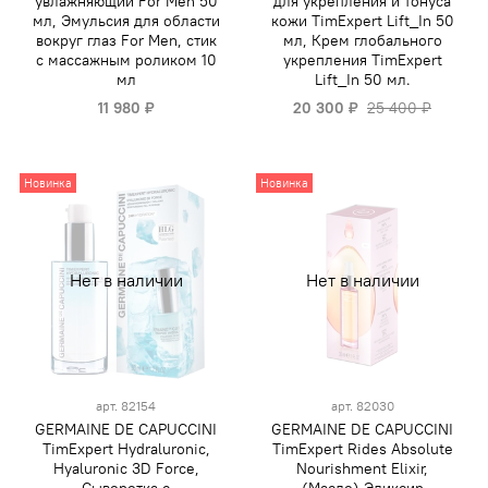
увлажняющий For Men 50
для укрепления и тонуса
мл, Эмульсия для области
кожи TimExpert Lift_In 50
вокруг глаз For Men, стик
мл, Крем глобального
с массажным роликом 10
укрепления TimExpert
мл
Lift_In 50 мл.
11 980 ₽
20 300 ₽
25 400 ₽
Новинка
Новинка
Нет в наличии
Нет в наличии
арт.
82154
арт.
82030
GERMAINE DE CAPUCCINI
GERMAINE DE CAPUCCINI
TimExpert Hydraluronic,
TimExpert Rides Absolute
Hyaluronic 3D Force,
Nourishment Elixir,