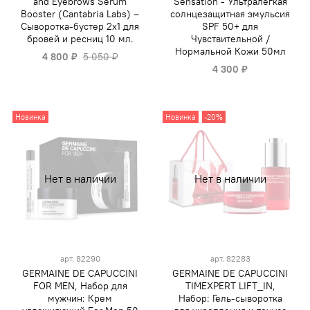
and Eyebrows Serum
Sensation - Ультралегкая
Booster (Cantabria Labs) –
солнцезащитная эмульсия
Сыворотка-бустер 2х1 для
SPF 50+ для
бровей и ресниц 10 мл.
Чувствительной /
Нормальной Кожи 50мл
4 800 ₽
5 050 ₽
4 300 ₽
Новинка
Новинка
-20%
Нет в наличии
Нет в наличии
арт.
82290
арт.
82283
GERMAINE DE CAPUCCINI
GERMAINE DE CAPUCCINI
FOR MEN, Набор для
TIMEXPERT LIFT_IN,
мужчин: Крем
Набор: Гель-сыворотка