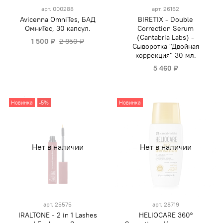
арт.
000288
арт.
26162
Avicenna OmniTes, БАД
BIRETIX - Double
ОмниТес, 30 капсул.
Correction Serum
(Cantabria Labs) -
1 500 ₽
2 850 ₽
Сыворотка "Двойная
коррекция" 30 мл.
5 460 ₽
Новинка
-5%
Новинка
Нет в наличии
Нет в наличии
арт.
25575
арт.
28719
IRALTONE - 2 in 1 Lashes
HELIOCARE 360º