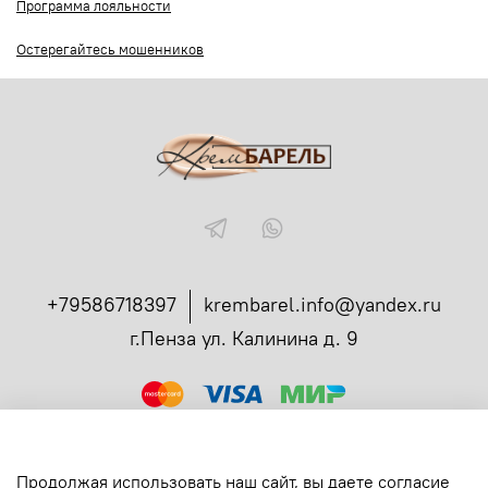
Программа лояльности
Остерегайтесь мошенников
+79586718397
krembarel.info@yandex.ru
г.Пенза ул. Калинина д. 9
ссылка
Администрирование заказов в телеграмме
Вся продукция сертифицирована
Продолжая использовать наш сайт, вы даете согласие