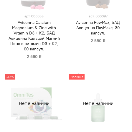
арт.
000068
арт.
000097
Avicenna Calcium
Avicenna PowMax, БАД
Magnesium & Zinc with
Авиценна ПауМакс, 30
Vitamin D3 + K2, БАД
капсул.
Авиценна Кальций Магний
2 550 ₽
Цинк и витамин D3 + K2,
60 капсул.
2 590 ₽
-47%
Новинка
Нет в наличии
Нет в наличии