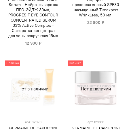
Serum - Нейро-сыворотка
проколлагеновый SPF30
ПРО-ЭЙДЖ 30мл,
насыщенный Timexpert
PROGRESIF EYE CONTOUR
WrinkLess, 50 мл.
CONCENTRATED SERUM
22 800 ₽
33% Active Complex -
Сыворотка-концентрат
для зоны вокруг глаз 15мл
12 900 ₽
Новинка
Новинка
Нет в наличии
Нет в наличии
арт.
82370
арт.
82306
GERMAINE DE CAPUCCINI
GERMAINE DE CAPUCCINI