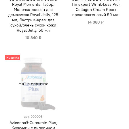
Royal Moments Набор:
Timexpert Wrink·Less Pro-
Молочко-лосьон для
Collagen Cream Крем
демакияжа Royal Jelly, 125
проколлагеновый 50 мл.
мл, Экстрим-крем для
14 360 ₽
сухой/очень сухой кожи
Royal Jelly, 50 мл
10 840 ₽
Новинка
Нет в наличии
арт.
000003
Avicenna® Curcumin Plus,
Куркумин с пиперином