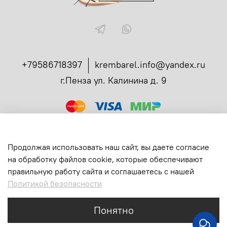
+79586718397
krembarel.info@yandex.ru
г.Пенза ул. Калинина д. 9
ссылка
Администрирование заказов в телеграмме
Вся продукция сертифицирована
Продолжая использовать наш сайт, вы даете согласие
Все права защищены
на обработку файлов cookie, которые обеспечивают
ИП Богданова Екатерина Ивановна
правильную работу сайта и соглашаетесь с нашей
ИНН: 583710231147
Политикой безопасности
ОГРНИП: 315583700003390
Понятно