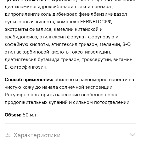
диэтиламиногидроксибензоил гексил бензоат,
дипропиленгликоль дибензоат, фенилбензимидазол
сульфоновая кислота, комплекс FERNBLOCK®,
экстракты физалиса, камелии китайской и
арабидопсиса, этилгексил ферулат, феруловую и
кофейную кислоты, этилгексил триазон, меланин, 3-О
этил аскорбиновой кислоты, оксотиазолидин,
диэтилгексил бутамида триазон, троксерутин, витамин
Е, фитосфингозин.
Способ применения:
обильно и равномерно нанести на
чистую кожу до начала солнечной экспозиции.
Регулярно повторять нанесение особенно после
продолжительных купаний и сильном потоотделении.
Объем:
50 мл
Характеристики