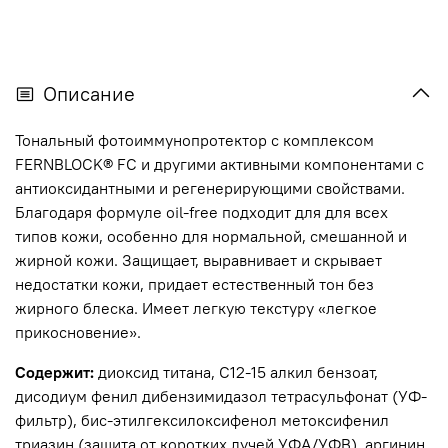
Описание
Тональный фотоиммунопротектор с комплексом
FERNBLOCK® FC и другими активными компонентами с
антиоксидантными и регенерирующими свойствами.
Благодаря формуле oil-free подходит для для всех
типов кожи, особенно для нормальной, смешанной и
жирной кожи. Защищает, выравнивает и скрывает
недостатки кожи, придает естественный тон без
жирного блеска. Имеет легкую текстуру «легкое
прикосновение».
Содержит:
диоксид титана, С12-15 алкил бензоат,
дисодиум фенил дибензимидазол тетрасульфонат (УФ-
фильтр), бис-этилгексилоксифенол метоксифенил
триазин (защита от коротких лучей УФА/УФВ), аргинин,