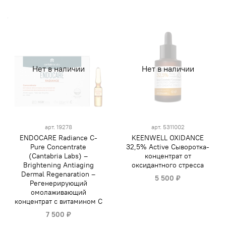
Нет в наличии
Нет в наличии
арт.
19278
арт.
5311002
ENDOCARE Radiance C-
KEENWELL OXIDANCE
Pure Concentrate
32,5% Active Сыворотка-
(Cantabria Labs) –
концентрат от
Brightening Antiaging
оксидантного стресса
Dermal Regenaration –
5 500 ₽
Регенерирующий
омолаживающий
концентрат с витамином С
7 500 ₽