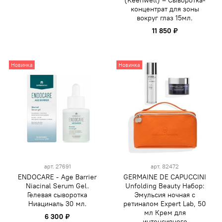
(Keenwell) – Сыворотка-
концентрат для зоны
вокруг глаз 15мл.
11 850 ₽
Новинка
Новинка
арт.
27691
арт.
82472
ENDOCARE - Age Barrier
GERMAINE DE CAPUCCINI
Niacinal Serum Gel.
Unfolding Beauty Набор:
Гелевая сыворотка
Эмульсия ночная с
Ниациналь 30 мл.
ретиналом Expert Lab, 50
мл Крем для
6 300 ₽
интенсивного