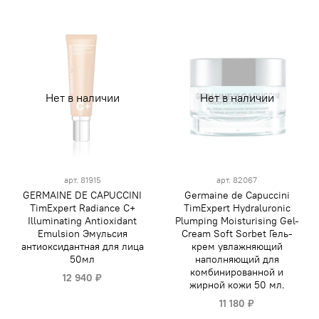
Нет в наличии
Нет в наличии
арт.
81915
арт.
82067
GERMAINE DE CAPUCCINI
Germaine de Capuccini
TimExpert Radiance C+
TimExpert Hydraluronic
Illuminating Antioxidant
Plumping Moisturising Gel-
Emulsion Эмульсия
Cream Soft Sorbet Гель-
антиоксидантная для лица
крем увлажняющий
50мл
наполняющий для
комбинированной и
12 940 ₽
жирной кожи 50 мл.
11 180 ₽