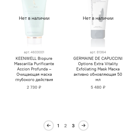
Нет в наличии
Нет в наличии
арт.
4603001
арт.
81364
KEENWELL Biopure
GERMAINE DE CAPUCCINI
Mascarilla Purificante
Options Extra Vitality
Accion Profunda –
Exfoliating Mask Маска
Очищающая маска
активно обновляющая 50
глубокого действия
мл
2 730 ₽
5 480 ₽
1
2
3