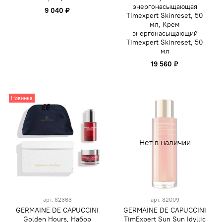
энергонасыщающая
9 040 ₽
Timexpert Skinreset, 50
мл, Крем
энергонасыщающий
Timexpert Skinreset, 50
мл
19 560 ₽
Новинка
Нет в наличии
арт.
82363
арт.
82009
GERMAINE DE CAPUCCINI
GERMAINE DE CAPUCCINI
Golden Hours, Набор
TimExpert Sun Sun Idyllic