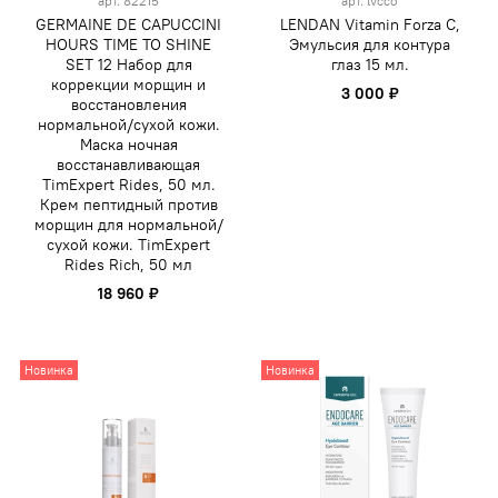
арт.
82215
арт.
lvcco
GERMAINE DE CAPUCCINI
LENDAN Vitamin Forza C,
HOURS TIME TO SHINE
Эмульсия для контура
SET 12 Набор для
глаз 15 мл.
коррекции морщин и
3 000 ₽
восстановления
нормальной/сухой кожи.
Маска ночная
восстанавливающая
TimExpert Rides, 50 мл.
Крем пептидный против
морщин для нормальной/
сухой кожи. TimExpert
Rides Rich, 50 мл
18 960 ₽
Новинка
Новинка