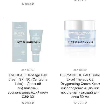
6 880 ₽
Нет в наличии
Нет в наличии
арт.
16567
арт.
81632
ENDOCARE Tensage Day
GERMAINE DE CAPUCCINI
Cream SPF 30 (Cantabria
Excel Therapy O2
Labs) – Дневной
Oxygenating Cream Крем
лифтинговый
кислородонасыщающий
восстанавливающий крем
восстанавливающий для
СЗФ 30
лица 50 мл
5 280 ₽
12 220 ₽