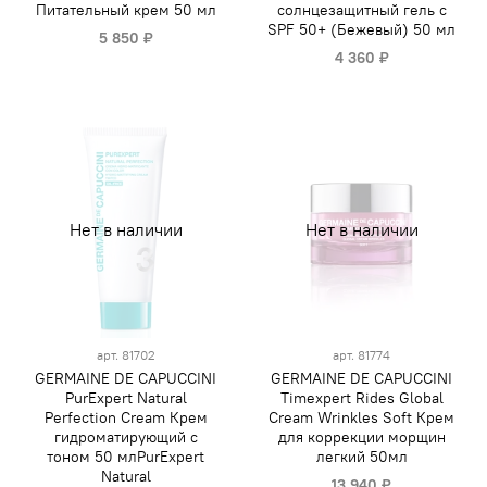
Питательный крем 50 мл
солнцезащитный гель с
SPF 50+ (Бежевый) 50 мл
5 850 ₽
4 360 ₽
Нет в наличии
Нет в наличии
арт.
81702
арт.
81774
GERMAINE DE CAPUCCINI
GERMAINE DE CAPUCCINI
PurExpert Natural
Timexpert Rides Global
Perfection Cream Крем
Cream Wrinkles Soft Крем
гидроматирующий с
для коррекции морщин
тоном 50 млPurExpert
легкий 50мл
Natural
13 940 ₽