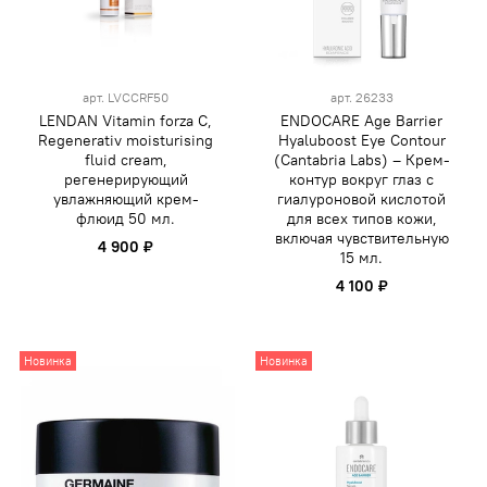
арт.
LVCCRF50
арт.
26233
LENDAN Vitamin forza C,
ENDOCARE Age Barrier
Regenerativ moisturising
Hyaluboost Eye Contour
fluid cream,
(Cantabria Labs) – Крем-
регенерирующий
контур вокруг глаз с
увлажняющий крем-
гиалуроновой кислотой
флюид 50 мл.
для всех типов кожи,
включая чувствительную
4 900 ₽
15 мл.
4 100 ₽
Новинка
Новинка