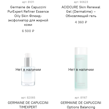
арт.
81011
арт.
90623
Germaine de Capuccini
ACIDCURE Skin Renewal
PurExpert Refiner Essence
Gel (Dermatime) –
Oily Skin Флюид-
Обновляющий гель
эксфолиатор для жирной
4 360 ₽
кожи
6 500 ₽
Нет в наличии
Нет в наличии
арт.
82065
арт.
81167
GERMAINE DE CAPUCCINI
GERMAINE DE CAPUCCINI
TIMEXPERT
Options Balancing