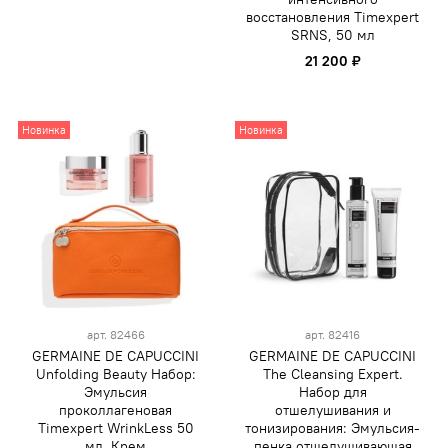
восстановления Timexpert
SRNS, 50 мл
21 200 ₽
Новинка
Новинка
арт.
82466
арт.
82416
GERMAINE DE CAPUCCINI
GERMAINE DE CAPUCCINI
Unfolding Beauty Набор:
The Cleansing Expert.
Эмульсия
Набор для
проколлагеновая
отшелушивания и
Timexpert WrinkLess 50
тонизирования: Эмульсия-
мл, Крем
пенка отшелушивающая