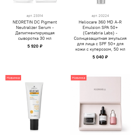
арт.
23314
арт.
20224
NEORETIN DC Pigment
Heliocare 360 MD A-R
Neutralizer Serum -
Emulsion SPA 50+
Депигментирующая
(Cantabria Labs) -
сыворотка 30 мл
Солнцезащитная эмульсия
для лица с SPF 50+ для
5 920 ₽
кожи c куперозом, 50 мл
5 040 ₽
Новинка
Новинка