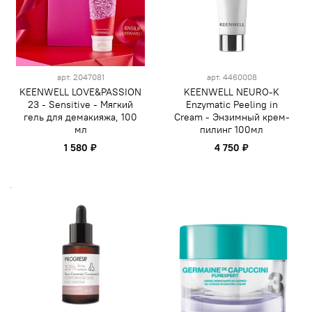
арт.
2047081
арт.
4460008
KEENWELL LOVE&PASSION
KEENWELL NEURO-K
23 - Sensitive - Мягкий
Enzymatic Peeling in
гель для демакияжа, 100
Cream - Энзимный крем-
мл
пилинг 100мл
1 580 ₽
4 750 ₽