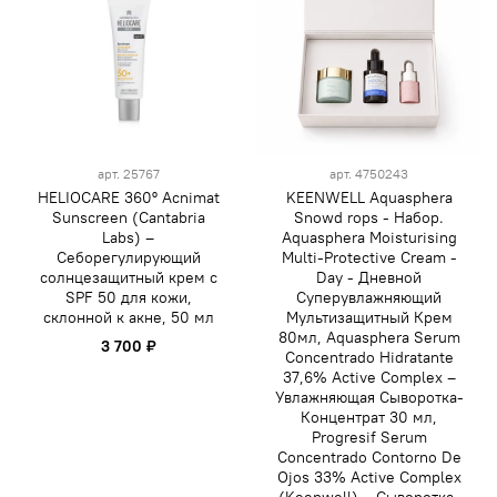
арт.
25767
арт.
4750243
HELIOCARE 360º Acnimat
KEENWELL Aquasphera
Sunscreen (Cantabria
Snowd rops - Набор.
Labs) –
Aquasphera Moisturising
Себорегулирующий
Multi-Protective Cream -
солнцезащитный крем с
Day - Дневной
SPF 50 для кожи,
Суперувлажняющий
склонной к акне, 50 мл
Мультизащитный Крем
80мл, Aquasphera Serum
3 700 ₽
Concentrado Hidratante
37,6% Active Complex –
Увлажняющая Сыворотка-
Концентрат 30 мл,
Progresif Serum
Concentrado Contorno De
Ojos 33% Active Complex