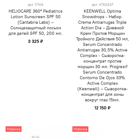
арт.
17104
арт.
4750247
HELIOCARE 360º Pediatrics
KEENWELL Optima
Lotion Sunscreen SPF 50
Snowdrops - Набор.
(Cantabria Labs) –
Crema Antiarrugas Triple
Солнцезащитный лосьон
Action Dia – Дневной
для детей SPF 50, 200 мл.
Крем Против Морщин
Тройного Действия 50 мл,
3 325 ₽
Serum Concentrado
Antiarrugas 30,5% Active
Complex - Сыворотка-
концентрат против
морщин 30 мл. Progresif
Serum Concentrado
Contorno De Ojos 33%
Active Complex
(Keenwell) – Сыворотка-
концентрат для зоны
вокруг глаз 15мл.
12 150 ₽
Новинка
Новинка