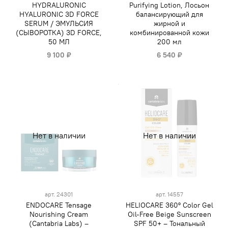
HYDRALURONIC
Purifying Lotion, Лосьон
HYALURONIC 3D FORCE
балансирующий для
SERUM / ЭМУЛЬСИЯ
жирной и
(СЫВОРОТКА) 3D FORCE,
комбинированной кожи
50 МЛ
200 мл
9 100 ₽
6 540 ₽
Нет в наличии
Нет в наличии
арт.
24301
арт.
14557
ENDOCARE Tensage
HELIOCARE 360º Color Gel
Nourishing Cream
Oil-Free Beige Sunscreen
(Cantabria Labs) –
SPF 50+ – Тональный