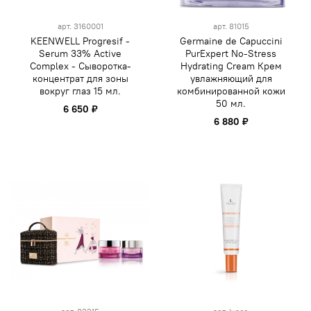
арт.
3160001
арт.
81015
KEENWELL Progresif -
Germaine de Capuccini
Serum 33% Active
PurExpert No-Stress
Complex - Сыворотка-
Hydrating Cream Крем
концентрат для зоны
увлажняющий для
вокруг глаз 15 мл.
комбинированной кожи
50 мл.
6 650 ₽
6 880 ₽