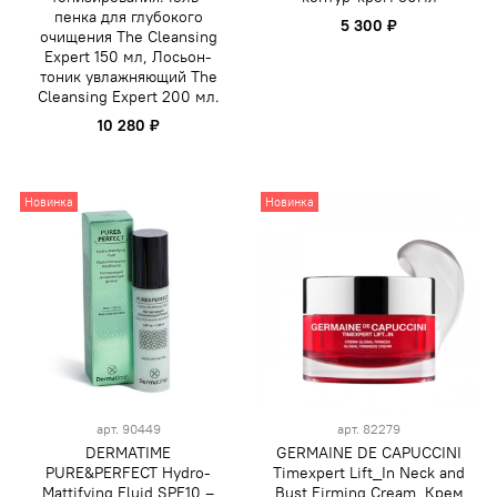
пенка для глубокого
5 300 ₽
очищения The Cleansing
Expert 150 мл, Лосьон-
тоник увлажняющий The
Cleansing Expert 200 мл.
10 280 ₽
Новинка
Новинка
арт.
90449
арт.
82279
DERMATIME
GERMAINE DE CAPUCCINI
PURE&PERFECT Hydro-
Timexpert Lift_In Neck and
Mattifying Fluid SPF10 –
Bust Firming Cream, Крем