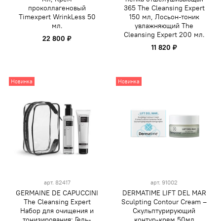
проколлагеновый
365 The Cleansing Expert
Timexpert WrinkLess 50
150 мл, Лосьон-тоник
мл.
увлажняющий The
Cleansing Expert 200 мл.
22 800 ₽
11 820 ₽
Новинка
Новинка
арт.
82417
арт.
91002
GERMAINE DE CAPUCCINI
DERMATIME LIFT DEL MAR
The Cleansing Expert
Sculpting Contour Cream –
Набор для очищения и
Скульптурирующий
тонизирования: Гель-
контур-крем 50мл