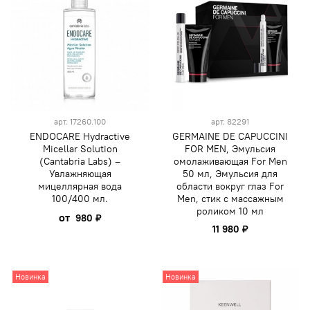
арт.
17260.100
арт.
82291
ENDOCARE Hydractive
GERMAINE DE CAPUCCINI
Micellar Solution
FOR MEN, Эмульсия
(Cantabria Labs) –
омолаживающая For Men
Увлажняющая
50 мл, Эмульсия для
мицеллярная вода
области вокруг глаз For
100/400 мл.
Men, стик с массажным
роликом 10 мл
от
980 ₽
11 980 ₽
Новинка
Новинка