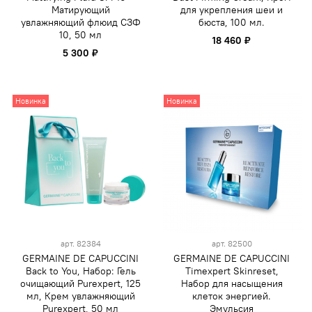
Матирующий
для укрепления шеи и
увлажняющий флюид СЗФ
бюста, 100 мл.
10, 50 мл
18 460 ₽
5 300 ₽
Новинка
Новинка
арт.
82384
арт.
82500
GERMAINE DE CAPUCCINI
GERMAINE DE CAPUCCINI
Back to You, Набор: Гель
Timexpert Skinreset,
очищающий Purexpert, 125
Набор для насыщения
мл, Крем увлажняющий
клеток энергией.
Purexpert, 50 мл
Эмульсия