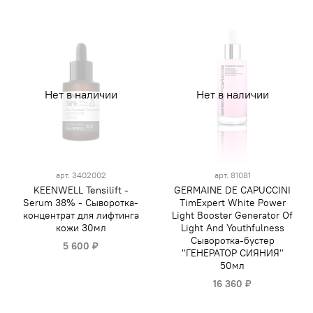
Нет в наличии
Нет в наличии
арт.
3402002
арт.
81081
KEENWELL Tensilift -
GERMAINE DE CAPUCCINI
Serum 38% - Сыворотка-
TimExpert White Power
концентрат для лифтинга
Light Booster Generator Of
кожи 30мл
Light And Youthfulness
Сыворотка-бустер
5 600 ₽
"ГЕНЕРАТОР СИЯНИЯ"
50мл
16 360 ₽