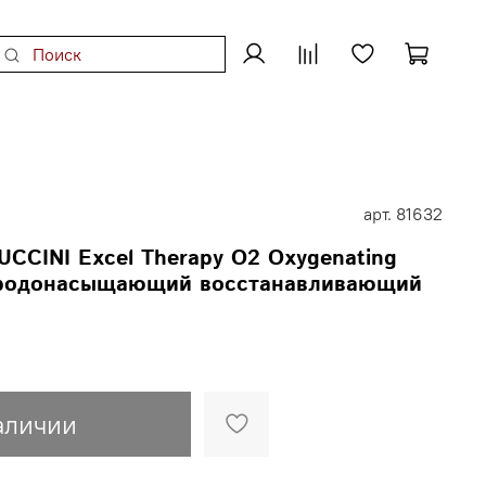
арт.
81632
CINI Excel Therapy O2 Oxygenating
ородонасыщающий восстанавливающий
аличии