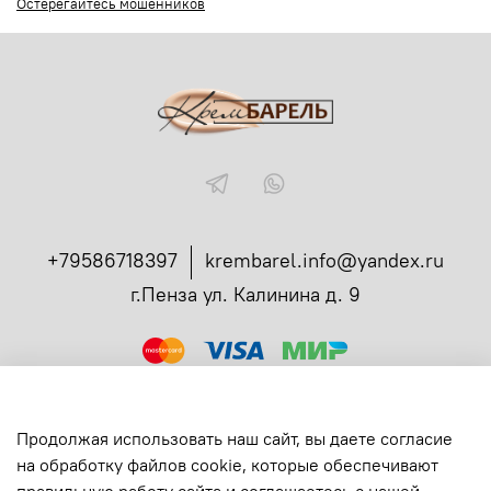
Остерегайтесь мошенников
+79586718397
krembarel.info@yandex.ru
г.Пенза ул. Калинина д. 9
ссылка
Администрирование заказов в телеграмме
Вся продукция сертифицирована
Продолжая использовать наш сайт, вы даете согласие
Все права защищены
на обработку файлов cookie, которые обеспечивают
ИП Богданова Екатерина Ивановна