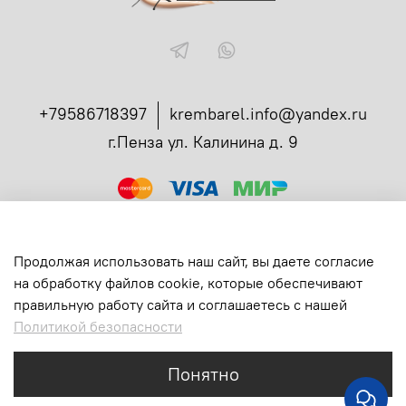
+79586718397
krembarel.info@yandex.ru
г.Пенза ул. Калинина д. 9
ссылка
Администрирование заказов в телеграмме
Вся продукция сертифицирована
Продолжая использовать наш сайт, вы даете согласие
Все права защищены
на обработку файлов cookie, которые обеспечивают
ИП Богданова Екатерина Ивановна
правильную работу сайта и соглашаетесь с нашей
ИНН: 583710231147
Политикой безопасности
ОГРНИП: 315583700003390
Понятно