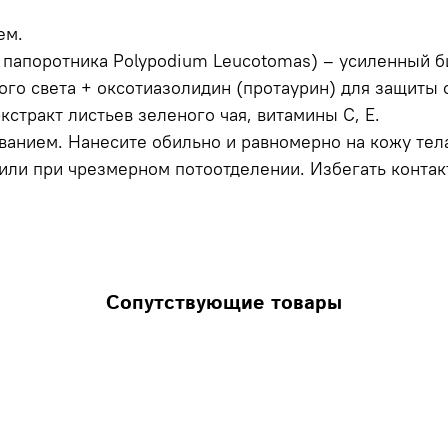
ем.
 папоротника Polypodium Leucotomas) – усиленный б
го света + оксотиазолидин (протаурин) для защиты 
стракт листьев зеленого чая, витамины С, Е.
ованием. Нанесите обильно и равномерно на кожу тел
или при чрезмерном потоотделении. Избегать контак
Сопутствующие товары