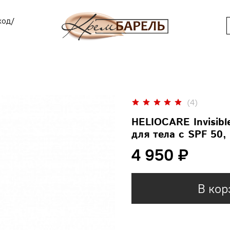
ход/
(4)
HELIOCARE Invisib
для тела с SPF 50,
4 950 ₽
В кор