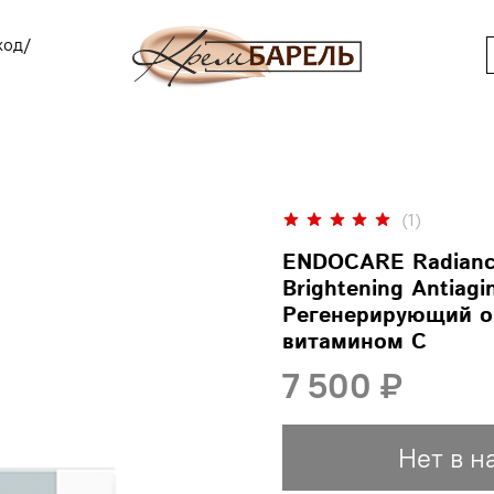
ход/
(1)
ENDOCARE Radiance 
Brightening Antiagi
Регенерирующий о
витамином С
7 500 ₽
Нет в н