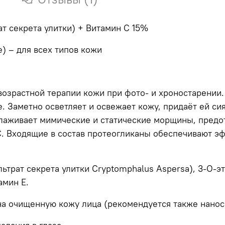
т секрета улитки) + Витамин C 15%
e) – для всех типов кожи
возрастной терапии кожи при фото- и хроностарении
 Заметно осветляет и освежает кожу, придаёт ей сия
глаживает мимические и статические морщины, пред
С. Входящие в состав протеогликаны обеспечивают 
трат секрета улитки Cryptomphalus Aspersa), 3-O-эт
амин Е.
 на очищенную кожу лица (рекомендуется также нанос