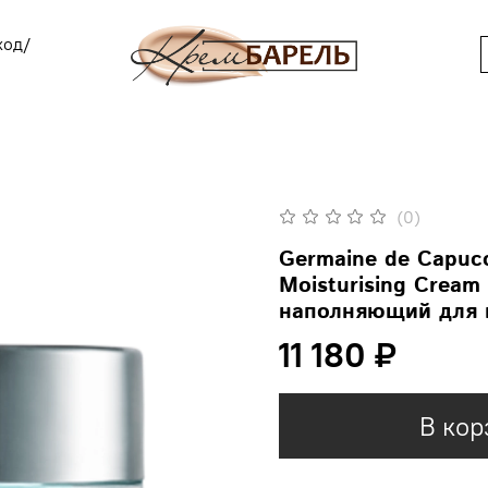
ход/
(0)
Germaine de Capucc
Moisturising Crea
наполняющий для 
11 180 ₽
В кор