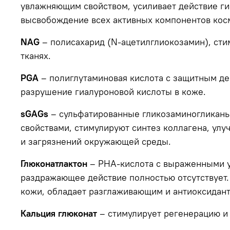
увлажняющим свойством, усиливает действие г
высвобождение всех активных компонентов косм
NAG
– полисахарид (N-ацетилглиокозамин), сти
тканях.
PGA
– полиглутаминовая кислота с защитным де
разрушение гиалуроновой кислоты в коже.
sGAGs
– сульфатированные гликозаминогликаны
свойствами, стимулируют синтез коллагена, улу
и загрязнений окружающей среды.
Глюконатлактон
– PHA-кислота с выраженными у
раздражающее действие полностью отсутствует.
кожи, обладает разглаживающим и антиоксидан
Кальция глюконат
– стимулирует регенерацию и