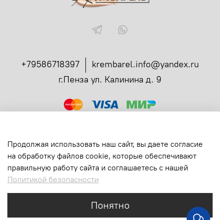
+79586718397
krembarel.info@yandex.ru
г.Пенза ул. Калинина д. 9
ссылка
Администрирование заказов в телеграмме
Вся продукция сертифицирована
Продолжая использовать наш сайт, вы даете согласие
Все права защищены
на обработку файлов cookie, которые обеспечивают
ИП Богданова Екатерина Ивановна
правильную работу сайта и соглашаетесь с нашей
ИНН: 583710231147
Политикой безопасности
ОГРНИП: 315583700003390
Понятно