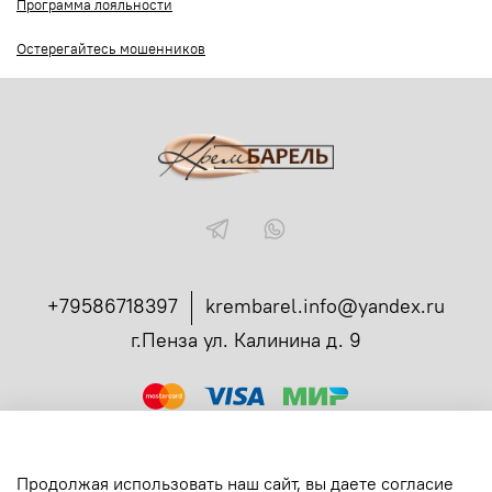
Программа лояльности
Остерегайтесь мошенников
+79586718397
krembarel.info@yandex.ru
г.Пенза ул. Калинина д. 9
ссылка
Администрирование заказов в телеграмме
Вся продукция сертифицирована
Продолжая использовать наш сайт, вы даете согласие